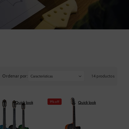
Ordenar por:
14 productos
9% off
Quick look
Quick look