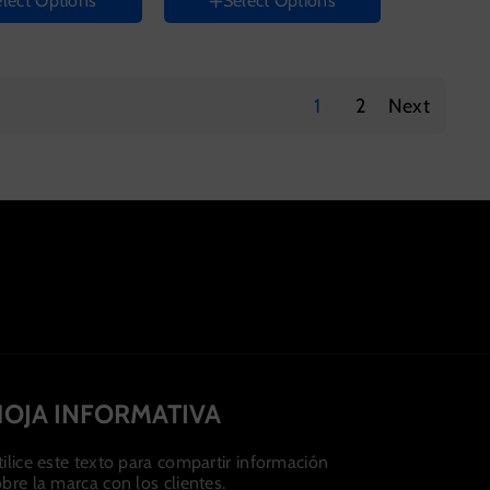
lect Options
Select Options
Pink
Pale
Cyan
Ice
Blue
White
1
2
Next
OJA INFORMATIVA
ilice este texto para compartir información
bre la marca con los clientes.