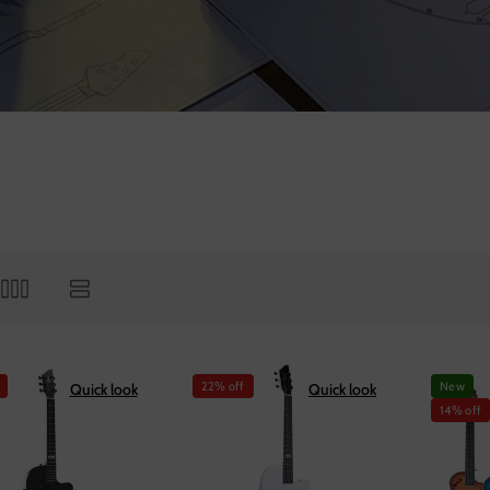
22% off
New
Quick look
Quick look
14% off