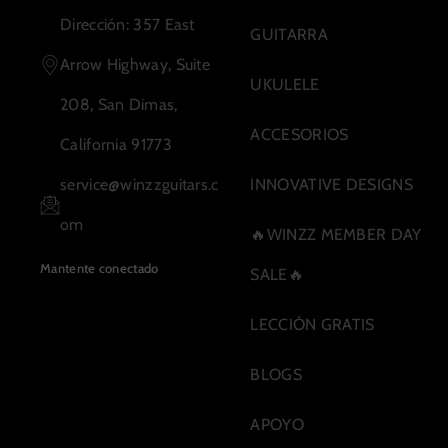
o
g
b
k
Dirección: 357 East
GUITARRA
o
r
e
Arrow Highway, Suite
UKULELE
k
a
208, San Dimas,
m
ACCESORIOS
California 91773
service@winzzguitars.c
INNOVATIVE DESIGNS
om
🔥WINZZ MEMBER DAY
Mantente conectado
SALE🔥
LECCIÓN GRATIS
BLOGS
APOYO