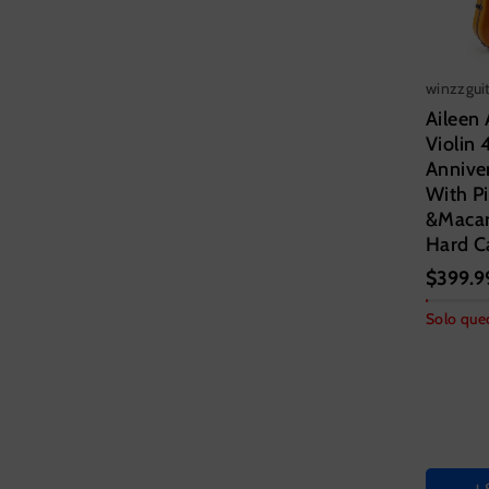
winzzgui
Aileen 
Violin 
Anniver
With P
&Macar
Hard C
$399.9
CASE 
Solo que
Garden
Cherry
Sky Bl
Matte 
VIOLI
Rhyth