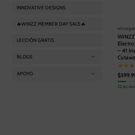
Ukelele de concierto
INNOVATIVE DESIGNS
Guitarra eléctrica
Ukelele tenor
🔥WINZZ MEMBER DAY SALE🔥
Bajo eléctrico
winzzgui
WINZZ
LECCIÓN GRATIS
Electro
– 41 In
BLOGS
Cutawa
Featured Products
APOYO
$399.9
Guitar Guide
22 en sto
Sobre nosotros
Contáctenos
Preguntas frecuentes
Guitar s
41 Inc