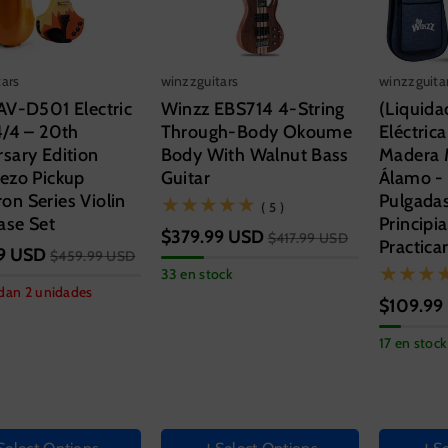
tars
winzzguitars
winzzguita
AV-D501 Electric
Winzz EBS714 4-String
(Liquida
4/4 – 20th
Through-Body Okoume
Eléctri
sary Edition
Body With Walnut Bass
Madera 
iezo Pickup
Guitar
Álamo -
on Series Violin
Pulgada
(5)
( 5 )
ase Set
Principia
$379.99 USD
$417.99 USD
Practicar
9 USD
$459.99 USD
COLOR
33 en stock
dan 2 unidades
ia Yellow
$109.99
Tamaño d
 Pink
39 Inch
17 en stock
ue
Hand Ori
Black
Right
N COLOR
Color de
mic