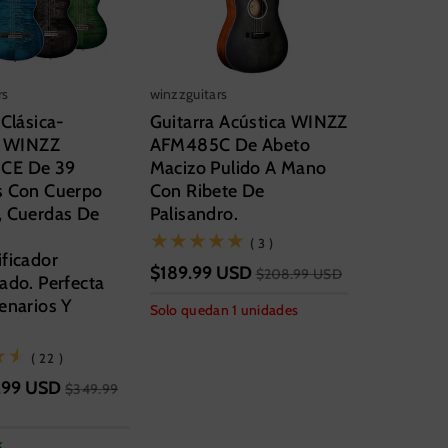
rs
winzzguitars
 Clásica-
Guitarra Acústica WINZZ
a WINZZ
AFM485C De Abeto
CE De 39
Macizo Pulido A Mano
s Con Cuerpo
Con Ribete De
, Cuerdas De
Palisandro.
(3)
( 3 )
ficador
$189.99 USD
$208.99 USD
ado. Perfecta
enarios Y
Solo quedan 1 unidades
(22)
( 22 )
adas
.99 USD
Tamaño
$349.99
entation
41 pulgadas
k
Estilo