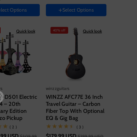
l instrumento
Acústico
lect Options
Select Options
Color
Variante
40% off
Quick look
Quick look
agotada
o
no
disponible
le
rs
winzzguitars
V-D501 Electric
WINZZ AFC77E 36 Inch
/4 – 20th
Travel Guitar – Carbon
ary Edition
Fiber Top With Optional
zo Pickup
EQ & Gig Bag
(2)
(3)
( 2 )
( 3 )
.99 USD
$179.99 USD
$309.99
$299.99 USD