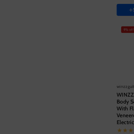
Hand Or
Right
Instrum
Carbo
9% off
Fiber
winzzgui
WINZZ
Body S
With F
Veneer
Electri