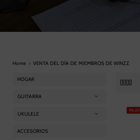
Home
VENTA DEL DÍA DE MIEMBROS DE WINZZ
HOGAR
GUITARRA
Guitarra acústica
9% off
UKULELE
Guitarra avanzada
Ukelele soprano
ACCESORIOS
Guitarra clásica