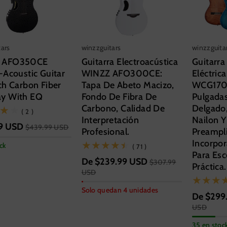
tars
winzzguitars
winzzguita
 AFO350CE
Guitarra Electroacústica
Guitarra
-Acoustic Guitar
WINZZ AFO300CE:
Eléctric
ch Carbon Fiber
Tapa De Abeto Macizo,
WCG170
y With EQ
Fondo De Fibra De
Pulgada
Carbono, Calidad De
Delgado
(2)
( 2 )
Interpretación
Nailon Y
9 USD
$439.99 USD
Profesional.
Preampli
Incorpor
ck
(71)
( 71 )
Para Esc
De
$239.99 USD
$307.99
Práctica.
USD
Tamaño
Guitar size
39 pulg
Solo quedan 4 unidades
De
$299
41 Inch
ize
Hand Ori
USD
ORIENTACIÓN DE LA
h
Right
35 en stoc
MANO