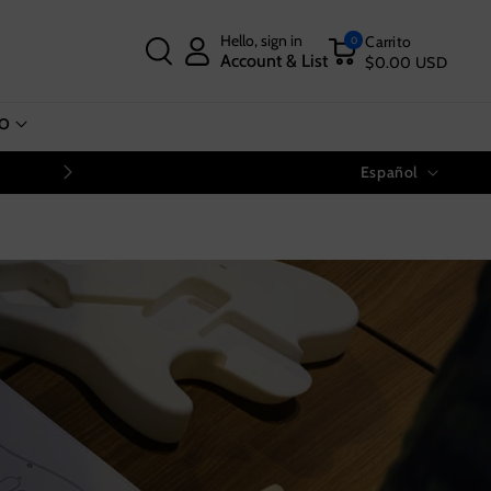
Hello, sign in
Carrito
0
Account & List
$0.00 USD
O
Idioma
⚡⚡Oferta del Día del Padre | AHORRA HASTA $
Español