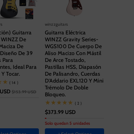
rs
winzzguitars
ción) Guitarra
Guitarra Eléctrica
ca WINZZ De
WINZZ Gravity Series-
Maciza De
WGS100 De Cuerpo De
 Diseño De 39
Aliso Macizo Con Mástil
s Para
De Arce Tostado,
ntes, Ideal Para
Pastillas HSS, Diapasón
 Y Tocar.
De Palisandro, Cuerdas
D'Addario EXL120 Y Mini
(14)
( 14 )
Trémolo De Doble
 USD
$153.99 USD
e la guitarra
Guitar size
Bloqueo.
39 Inch
(2)
( 2 )
entation
Hand Orientation
$373.99 USD
Right
Solo quedan 5 unidades
l instrumento
Color del instrumento