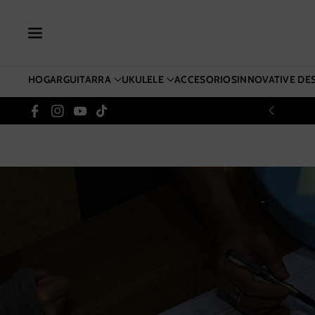
Ente Al Co
Ntenido
HOGAR
GUITARRA
UKULELE
ACCESORIOS
INNOVATIVE DE
Facebook
Instagram
YouTube
TikTok