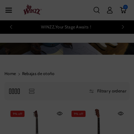
Ente Al Con
0
Tenido
WINZZ,Your Stage Awaits！
⚡⚡Ofert
Home
Rebajas de otoño
Filtrar y ordenar
9% off
9% off